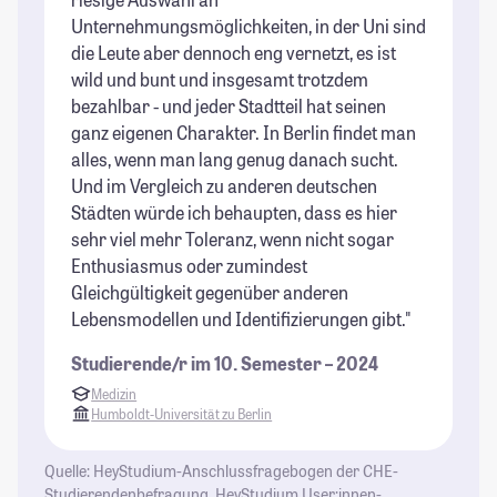
Unternehmungsmöglichkeiten, in der Uni sind
im
die Leute aber dennoch eng vernetzt, es ist
St
wild und bunt und insgesamt trotzdem
bezahlbar - und jeder Stadtteil hat seinen
ganz eigenen Charakter. In Berlin findet man
alles, wenn man lang genug danach sucht.
Und im Vergleich zu anderen deutschen
Städten würde ich behaupten, dass es hier
sehr viel mehr Toleranz, wenn nicht sogar
Enthusiasmus oder zumindest
Gleichgültigkeit gegenüber anderen
Lebensmodellen und Identifizierungen gibt."
Studierende/r im 10. Semester – 2024
Medizin
Humboldt-Universität zu Berlin
Quelle: HeyStudium-Anschlussfragebogen der CHE-
Studierendenbefragung, HeyStudium User:innen-