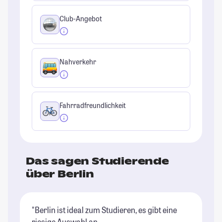
Club-Angebot
Nahverkehr
Fahrradfreundlichkeit
Das sagen Studierende
über Berlin
"Berlin ist ideal zum Studieren, es gibt eine
"B
riesige Auswahl an
Un