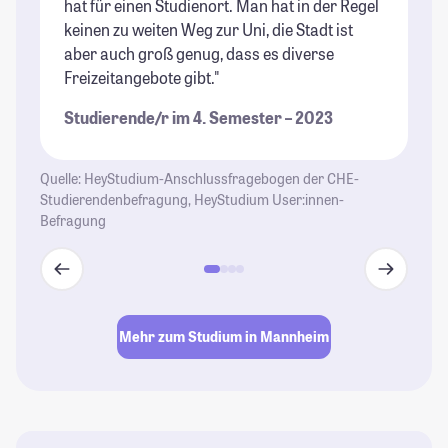
hat für einen Studienort. Man hat in der Regel
Le
keinen zu weiten Weg zur Uni, die Stadt ist
St
aber auch groß genug, dass es diverse
Freizeitangebote gibt."
Studierende/r im 4. Semester – 2023
Quelle: HeyStudium-Anschlussfragebogen der CHE-
Studierendenbefragung, HeyStudium User:innen-
Befragung
Mehr zum Studium in Mannheim