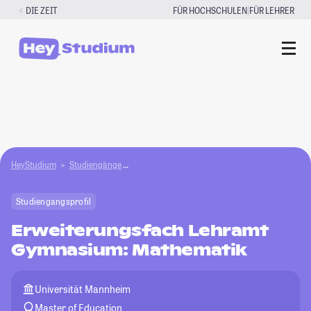
Zum
|
DIE ZEIT
FÜR HOCHSCHULEN
FÜR LEHRER
Inhalt
springen
HeyStudium
Studiengänge
Erweiterungsfach Lehramt Gymnasium: Mathem
Studiengangsprofil
Erweiterungsfach Lehramt
Gymnasium: Mathematik
Universität Mannheim
Master of Education