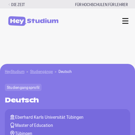
Zum
|
DIE ZEIT
FÜR HOCHSCHULEN
FÜR LEHRER
Inhalt
springen
HeyStudium
Studiengänge
Deutsch
Studiengangsprofil
Deutsch
Eberhard Karls Universität Tübingen
Master of Education
Tübingen