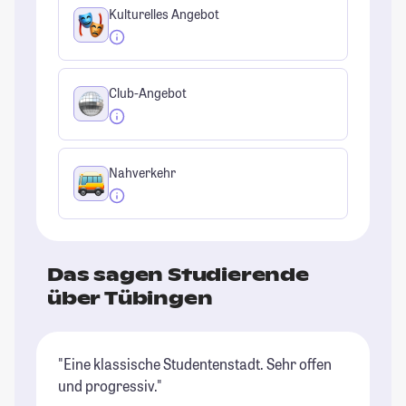
Kulturelles Angebot
Club-Angebot
Nahverkehr
Das sagen Studierende
über Tübingen
"Eine klassische Studentenstadt. Sehr offen
"T
und progressiv."
em