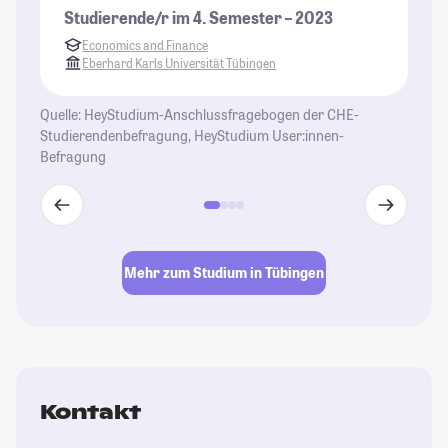
St
Studierende/r im 4. Semester – 2023
Dr
Economics and Finance
Gr
Eberhard Karls Universität Tübingen
St
Re
Quelle: HeyStudium-Anschlussfragebogen der CHE-
un
Studierendenbefragung, HeyStudium User:innen-
ve
Befragung
St
Mehr zum Studium in Tübingen
Kontakt