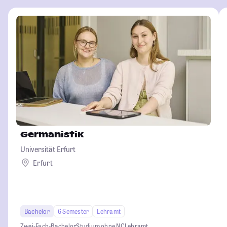
Germanistik
Universität Erfurt
Erfurt
Bachelor
6 Semester
Lehramt
Zwei-Fach-Bachelor
Studium ohne NC
Lehramt