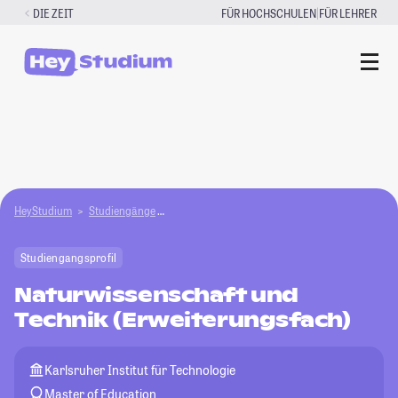
Zum
|
DIE ZEIT
FÜR HOCHSCHULEN
FÜR LEHRER
Inhalt
springen
HeyStudium
Studiengänge
Naturwissenschaft und Technik (Erweiterungsf
Studiengangsprofil
Naturwissenschaft und
Technik (Erweiterungsfach)
Karlsruher Institut für Technologie
Master of Education