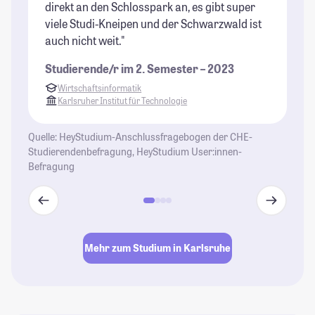
direkt an den Schlosspark an, es gibt super
mä
viele Studi-Kneipen und der Schwarzwald ist
un
auch nicht weit."
St
Studierende/r im 2. Semester – 2023
Wirtschaftsinformatik
Karlsruher Institut für Technologie
Quelle: HeyStudium-Anschlussfragebogen der CHE-
Studierendenbefragung, HeyStudium User:innen-
Befragung
Mehr zum Studium in Karlsruhe