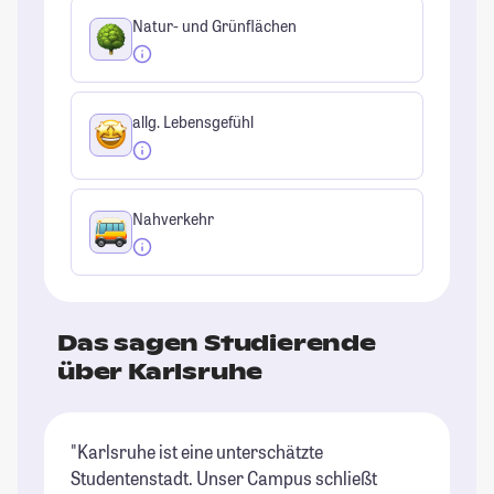
Natur- und Grünflächen
allg. Lebensgefühl
Nahverkehr
Das sagen Studierende
über Karlsruhe
"Karlsruhe ist eine unterschätzte
"D
Studentenstadt. Unser Campus schließt
so