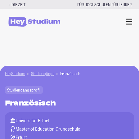
Zum
|
DIE ZEIT
FÜR HOCHSCHULEN
FÜR LEHRER
Inhalt
springen
HeyStudium
Studiengänge
Französisch
Studiengangsprofil
Französisch
Universität Erfurt
Master of Education Grundschule
Erfurt