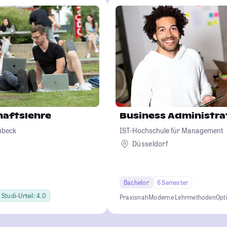
haftslehre
Business Administra
übeck
IST-Hochschule für Management
Düsseldorf
Bachelor
6 Semester
Studi-Urteil: 4.0
Praxisnah
Moderne Lehrmethoden
Opt