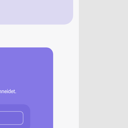
neidet.