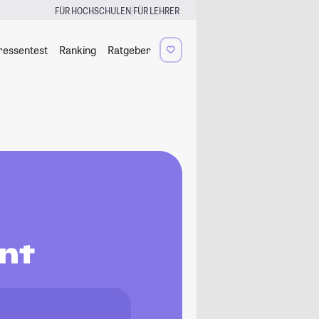
|
FÜR HOCHSCHULEN
FÜR LEHRER
ressentest
Ranking
Ratgeber
nt