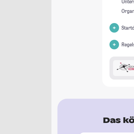
Unte
Orga
Start
Regel
Das kö