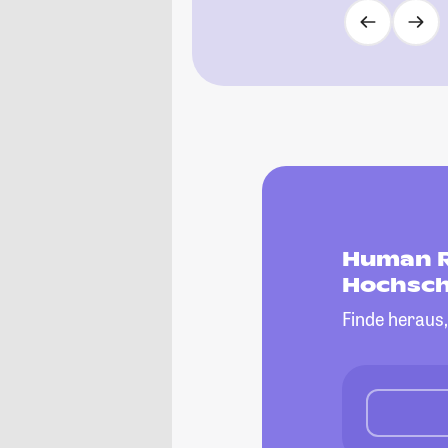
Human R
Hochsch
Finde heraus