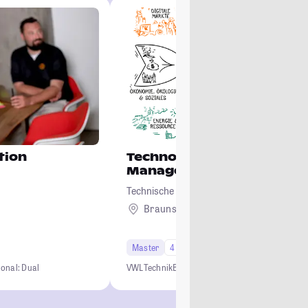
tion
Technologie-orientiertes
Management
Technische Universität Braunschweig
Braunschweig
Master
4 Semester
Studi-Urteil: 4.5
ional: Dual
VWL
Technik
BWL