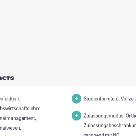
acts
nfeld(er):
Studienform(en): Vollze
ebswirtschaftslehre,
Zulassungsmodus: Örtli
onalmanagement,
Zulassungsbeschränkun
nalwesen,
zwingend mit NC