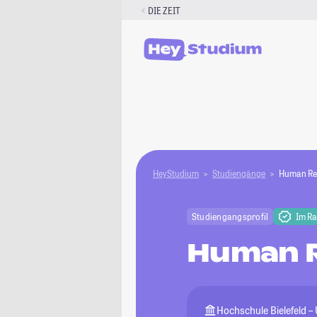
Zum
DIE ZEIT
Inhalt
springen
HeyStudium
Studiengänge
Human Re
Studiengangsprofil
Im R
Human 
Hochschule Bielefeld – 