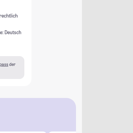
rechtlich
e: Deutsch
pass
der