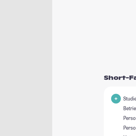
Short-F
Studie
Betri
Pers
Perso