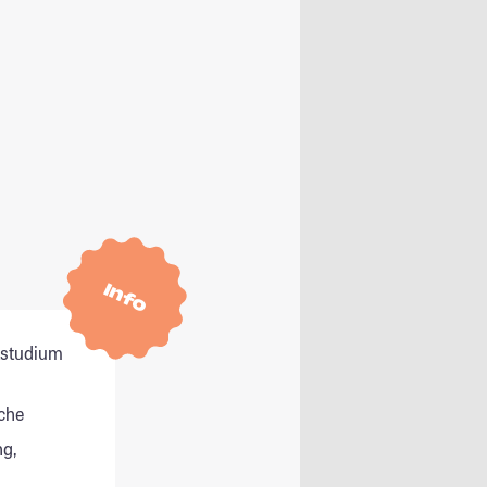
Info
itstudium
che
g,