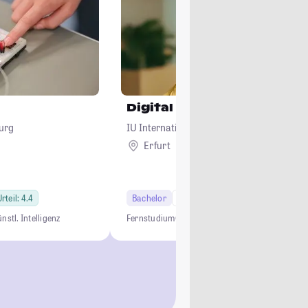
Digital Business
urg
IU Internationale Hochschule
Erfurt
Remote
rteil: 4.4
Bachelor
6 Semester
nstl. Intelligenz
Fernstudium
Online Studium
Business