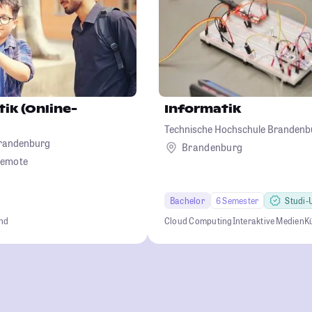
ik (Online-
Informatik
Technische Hochschule Brandenb
Brandenburg
Brandenburg
emote
Bachelor
6 Semester
Studi-U
end
Cloud Computing
Interaktive Medien
Kü