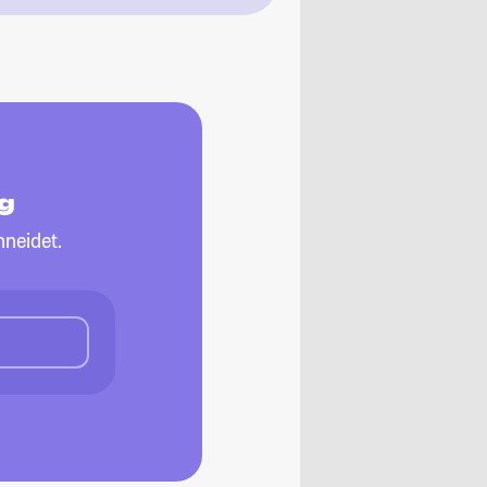
g
neidet.