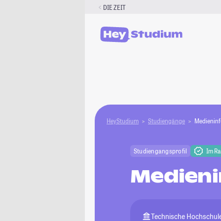
Zum
DIE ZEIT
Inhalt
springen
HeyStudium
Studiengänge
Medieninf
Studiengangsprofil
Im R
Medieni
Technische Hochschul