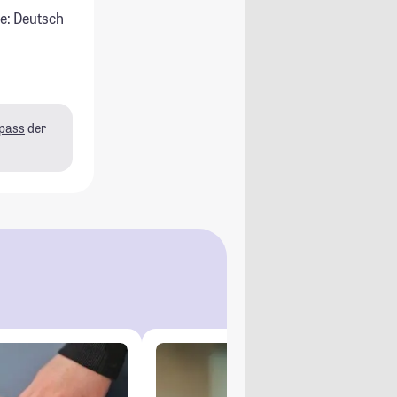
e: Deutsch
pass
der