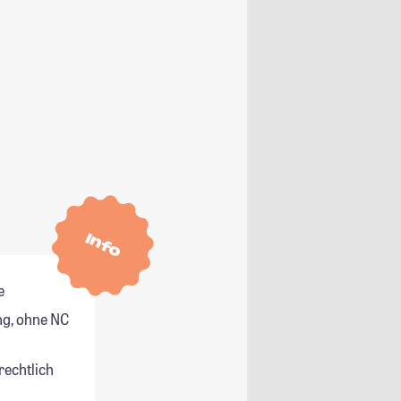
Info
e
g, ohne NC
rechtlich