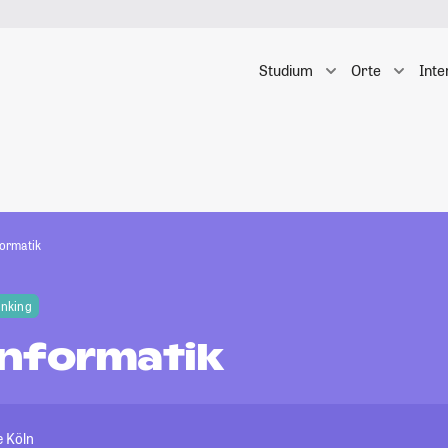
Studium
Orte
Inte
ormatik
anking
nformatik
e Köln