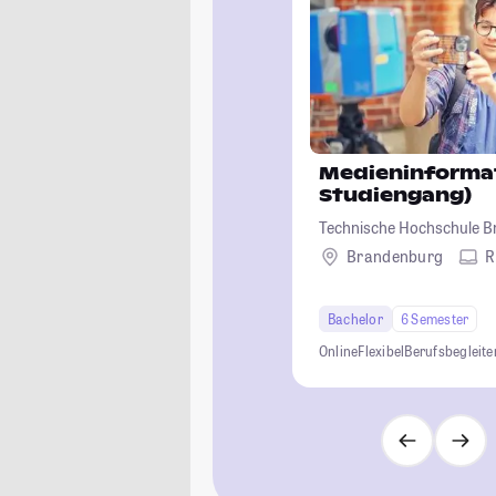
Medieninformat
Studiengang)
Technische Hochschule 
Brandenburg
R
Bachelor
6 Semester
Online
Flexibel
Berufsbegleit