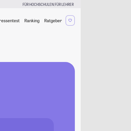
|
FÜR HOCHSCHULEN
FÜR LEHRER
ressentest
Ranking
Ratgeber