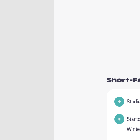
Short-F
Start
Winte