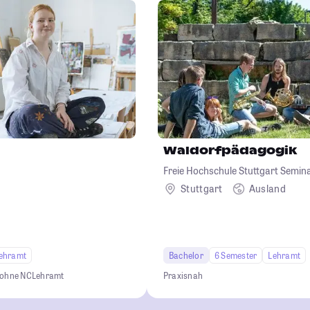
Waldorfpädagogik
Freie Hochschule Stuttgart Semina
Waldorfpädagogik
Stuttgart
Ausland
ehramt
Bachelor
6 Semester
Lehramt
 ohne NC
Lehramt
Praxisnah