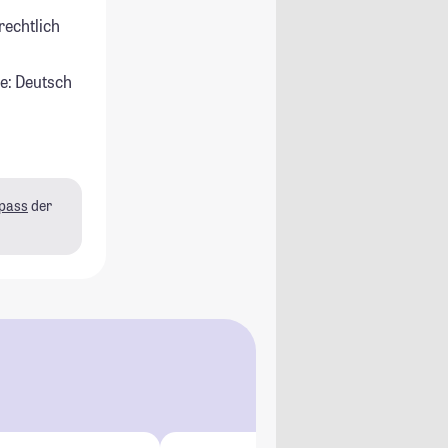
rechtlich
e: Deutsch
pass
der