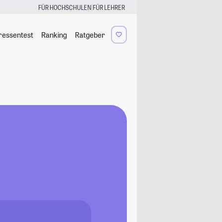
|
FÜR HOCHSCHULEN
FÜR LEHRER
ressentest
Ranking
Ratgeber