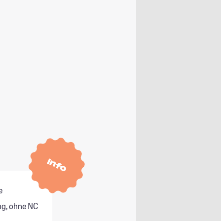
Info
e
g, ohne NC