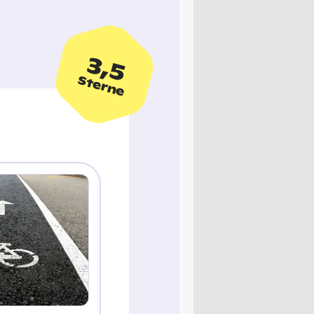
3,5
Sterne