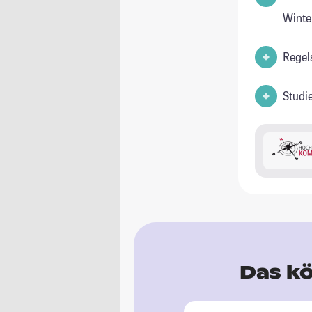
Winte
Regel
Studi
Das kö