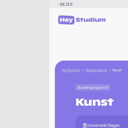
Zum
DIE ZEIT
Inhalt
springen
HeyStudium
Studiengänge
Kunst
Studiengangsprofil
Kunst
Universität Siegen