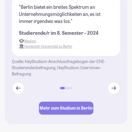
"Berlin bietet ein breites Spektrum an
"B
Unternehmungsmöglichkeiten an, es ist
ri
immer irgendwo was los."
Un
di
Studierende/r im 8. Semester – 2024
wi
Medizin
be
Humboldt-Universität zu Berlin
ga
al
Quelle: HeyStudium-Anschlussfragebogen der CHE-
Un
Studierendenbefragung, HeyStudium User:innen-
St
Befragung
se
En
Gl
Le
Mehr zum Studium in Berlin
St