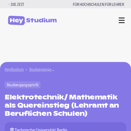
Zum
|
DIE ZEIT
FÜR HOCHSCHULEN
FÜR LEHRER
Inhalt
springen
HeyStudium
Studiengänge
Elektrotechnik/Mathematik als Quereinstieg (Le
Studiengangsprofil
Elektrotechnik/ Mathematik
als Quereinstieg (Lehramt an
Beruflichen Schulen)
Technische Universität Berlin