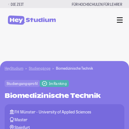
Zum
|
DIE ZEIT
FÜR HOCHSCHULEN
FÜR LEHRER
Inhalt
springen
HeyStudium
Studiengänge
Biomedizinische Technik
Studiengangsprofil
Im Ranking
Biomedizinische Technik
FH Münster - University of Applied Sciences
Master
Steinfurt