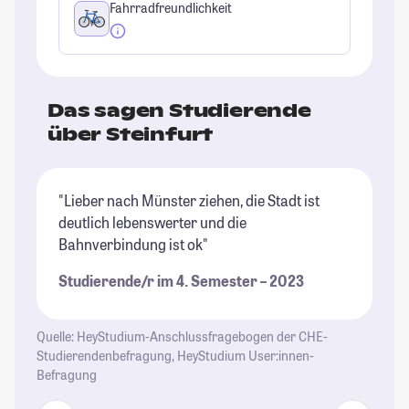
Fahrradfreundlichkeit
Das sagen Studierende
über Steinfurt
"Lieber nach Münster ziehen, die Stadt ist
"T
deutlich lebenswerter und die
al
Bahnverbindung ist ok"
In
Bu
Studierende/r im 4. Semester – 2023
Ho
is
Mü
Quelle: HeyStudium-Anschlussfragebogen der CHE-
Ko
Studierendenbefragung, HeyStudium User:innen-
Befragung
Mü
fü