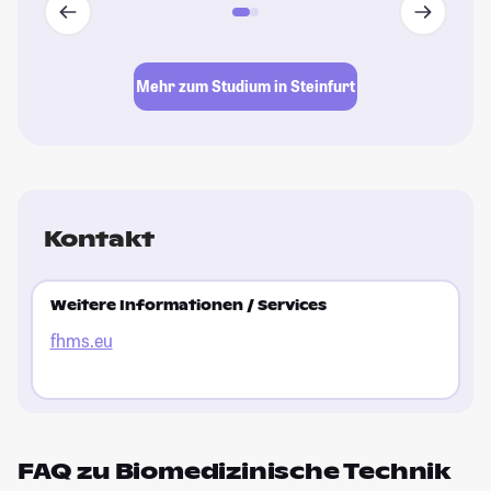
Fr
au
In
Mehr zum Studium in Steinfurt
St
Kontakt
Weitere Informationen / Services
fhms.eu
FAQ zu Biomedizinische Technik