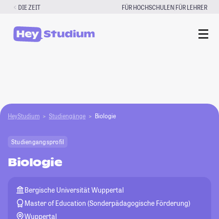
Zum
|
DIE ZEIT
FÜR HOCHSCHULEN
FÜR LEHRER
Inhalt
springen
HeyStudium
Studiengänge
Biologie
Studiengangsprofil
Biologie
Bergische Universität Wuppertal
Master of Education (Sonderpädagogische Förderung)
Wuppertal