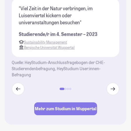
"Viel Zeit in der Natur verbringen, im
"W
Luisenviertel kickern oder
we
univeranstaltungen besuchen"
er
ei
Studierende/r im 4. Semester – 2023
St
Sustainability Management
Bergische Universität Wuppertal
Quelle: HeyStudium-Anschlussfragebogen der CHE-
Studierendenbefragung, HeyStudium User:innen-
Befragung
Mehr zum Studium in Wuppertal