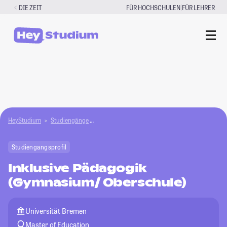
Zum
|
DIE ZEIT
FÜR HOCHSCHULEN
FÜR LEHRER
Inhalt
springen
HeyStudium
Studiengänge
Inklusive Pädagogik (Gymnasium/Oberschule)
Studiengangsprofil
Inklusive Pädagogik
(Gymnasium/ Oberschule)
Universität Bremen
Master of Education