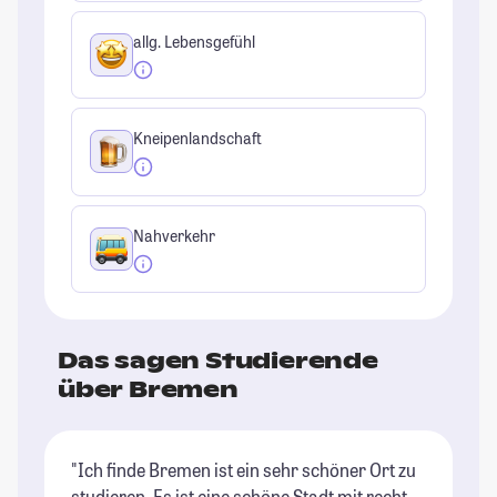
allg. Lebensgefühl
Kneipenlandschaft
Nahverkehr
Das sagen Studierende
über Bremen
"Ich finde Bremen ist ein sehr schöner Ort zu
"D
studieren. Es ist eine schöne Stadt mit recht
Te