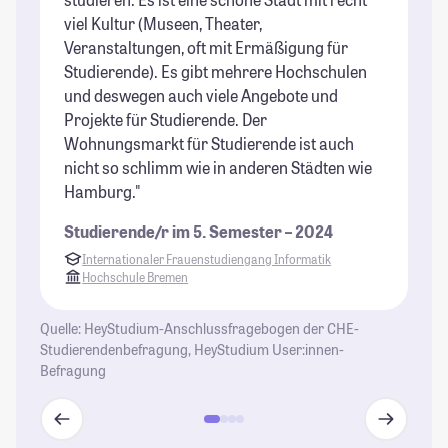
viel Kultur (Museen, Theater,
er
Veranstaltungen, oft mit Ermäßigung für
Vo
Studierende). Es gibt mehrere Hochschulen
er
und deswegen auch viele Angebote und
Fo
Projekte für Studierende. Der
au
Wohnungsmarkt für Studierende ist auch
Ca
nicht so schlimm wie in anderen Städten wie
Gr
Hamburg."
Ho
Fr
Studierende/r im 5. Semester – 2024
St
Internationaler Frauenstudiengang Informatik
Hochschule Bremen
Quelle: HeyStudium-Anschlussfragebogen der CHE-
Studierendenbefragung, HeyStudium User:innen-
Befragung