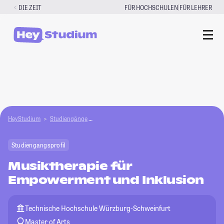
Zum
|
DIE ZEIT
FÜR HOCHSCHULEN
FÜR LEHRER
Inhalt
springen
HeyStudium
Studiengänge
Musiktherapie für Empowerment und Inklusion
Studiengangsprofil
Musiktherapie für
Empowerment und Inklusion
Technische Hochschule Würzburg-Schweinfurt
Master of Arts