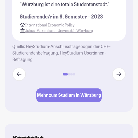
"Würzburg ist eine totale Studentenstadt."
"D
Wü
Studierende/r im 6. Semester – 2023
ve
International Economic Policy
So
Julius-Maximilians-Universität Würzburg
al
Fl
Quelle: HeyStudium-Anschlussfragebogen der CHE-
Studierendenbefragung, HeyStudium User:innen-
St
Befragung
Mehr zum Studium in Würzburg
Kontakt