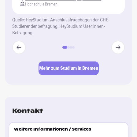
St
Hochschule Bremen
Quelle: HeyStudium-Anschlussfragebogen der CHE-
Studierendenbefragung, HeyStudium User:innen-
Befragung
Mehr zum Studium in Bremen
Kontakt
Weitere Informationen / Services