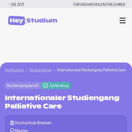
Zum
|
DIE ZEIT
FÜR HOCHSCHULEN
FÜR LEHRER
Inhalt
springen
HeyStudium
Studiengänge
Internationaler Studiengang Palliative Care
Studiengangsprofil
Im Ranking
Internationaler Studiengang
Palliative Care
Hochschule Bremen
Master