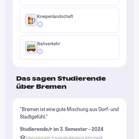
Kneipenlandschaft
Nahverkehr
Das sagen Studierende
über Bremen
"Bremen ist eine gute Mischung aus Dorf- und
"I
Stadtgefühl."
üb
be
Studierende/r im 3. Semester – 2024
An
Internationaler Frauenstudiengang Informatik