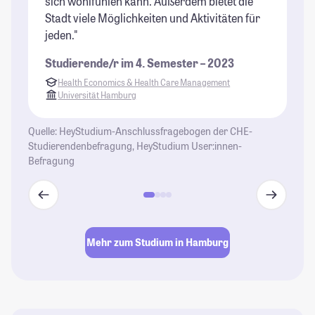
sich wohlfühlen kann. Außerdem bietet die
be
Stadt viele Möglichkeiten und Aktivitäten für
St
jeden."
Studierende/r im 4. Semester – 2023
Health Economics & Health Care Management
Universität Hamburg
Quelle: HeyStudium-Anschlussfragebogen der CHE-
Studierendenbefragung, HeyStudium User:innen-
Befragung
Mehr zum Studium in Hamburg