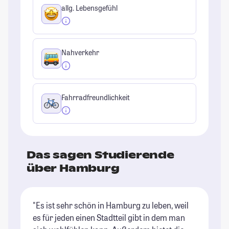
allg. Lebensgefühl
Nahverkehr
Fahrradfreundlichkeit
Das sagen Studierende
über Hamburg
"Es ist sehr schön in Hamburg zu leben, weil
"H
es für jeden einen Stadtteil gibt in dem man
Ba