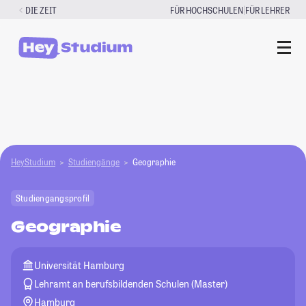
Zum
|
DIE ZEIT
FÜR HOCHSCHULEN
FÜR LEHRER
Inhalt
springen
HeyStudium
Studiengänge
Geographie
Studiengangsprofil
Geographie
Universität Hamburg
Lehramt an berufsbildenden Schulen (Master)
Hamburg