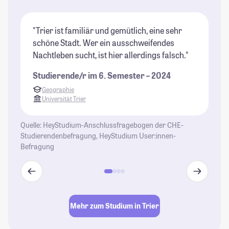
"Trier ist familiär und gemütlich, eine sehr
"T
schöne Stadt. Wer ein ausschweifendes
An
Nachtleben sucht, ist hier allerdings falsch."
sc
wi
Studierende/r im 6. Semester – 2024
St
Geographie
Universität Trier
Quelle: HeyStudium-Anschlussfragebogen der CHE-
Studierendenbefragung, HeyStudium User:innen-
Befragung
Mehr zum Studium in Trier