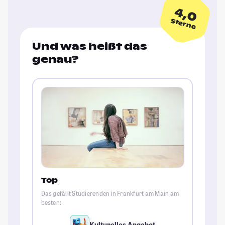
4,0
Sterne
Und was heißt das
genau?
Top
Das gefällt Studierenden in Frankfurt am Main am
besten:
Kulturelles Angebot