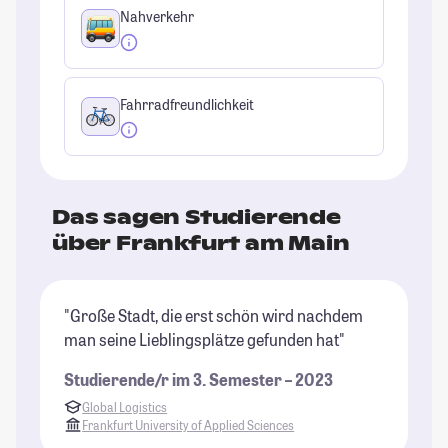
Nahverkehr
Fahrradfreundlichkeit
Das sagen Studierende
über Frankfurt am Main
"Große Stadt, die erst schön wird nachdem
"K
man seine Lieblingsplätze gefunden hat"
Pr
Studierende/r im 3. Semester – 2023
St
Global Logistics
Frankfurt University of Applied Sciences