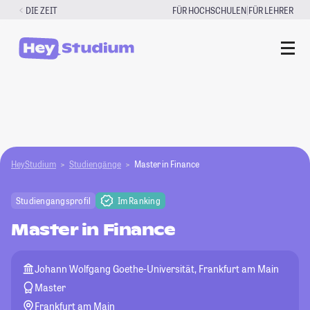
Zum
|
DIE ZEIT
FÜR HOCHSCHULEN
FÜR LEHRER
Inhalt
springen
HeyStudium
Studiengänge
Master in Finance
Studiengangsprofil
Im Ranking
Master in Finance
Johann Wolfgang Goethe-Universität, Frankfurt am Main
Master
Frankfurt am Main