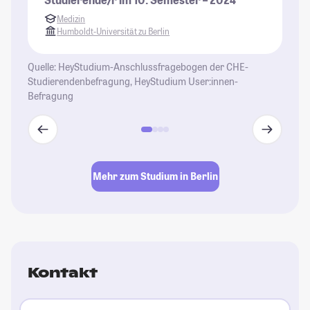
di
Medizin
wi
Humboldt-Universität zu Berlin
be
ga
Quelle: HeyStudium-Anschlussfragebogen der CHE-
al
Studierendenbefragung, HeyStudium User:innen-
Un
Befragung
St
se
En
Gl
Le
Mehr zum Studium in Berlin
St
Kontakt