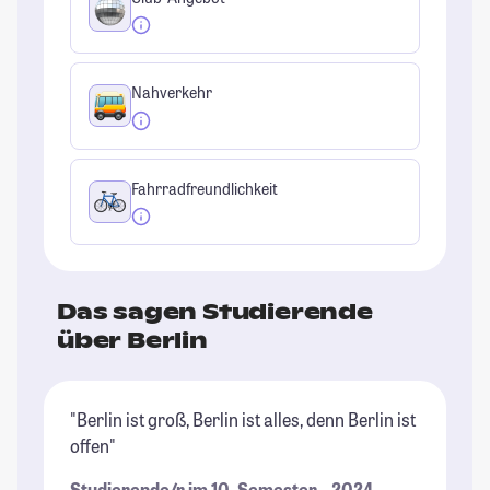
Nahverkehr
Fahrradfreundlichkeit
Das sagen Studierende
über Berlin
"Berlin ist groß, Berlin ist alles, denn Berlin ist
"B
offen"
ri
Un
Studierende/r im 10. Semester – 2024