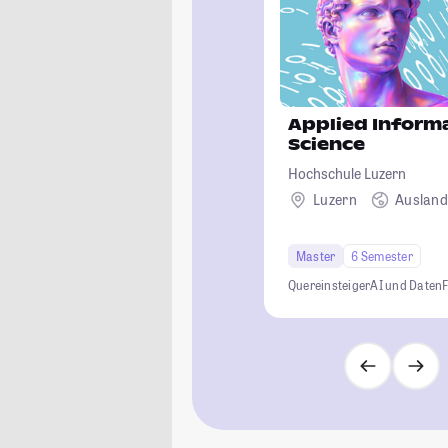
Applied Inform
Science
Hochschule Luzern
Luzern
Auslan
Master
6 Semester
Quereinsteiger
AI und Daten
F