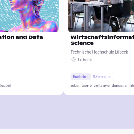
ation and Data
Wirtschaftsinformat
Science
Technische Hochschule Lübeck
d
Lübeck
Bachelor
6 Semester
lexibel
zukunftsorientiert
anwendungsnah
int