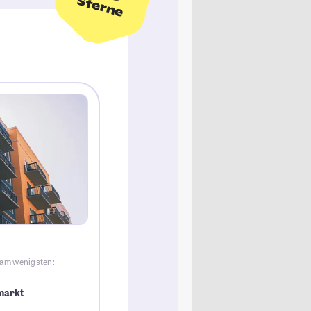
Sterne
t am wenigsten:
markt