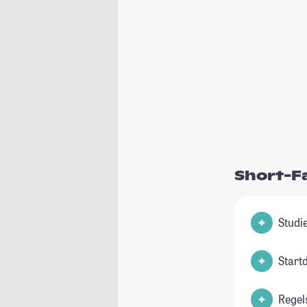
Short-F
Start
Regel