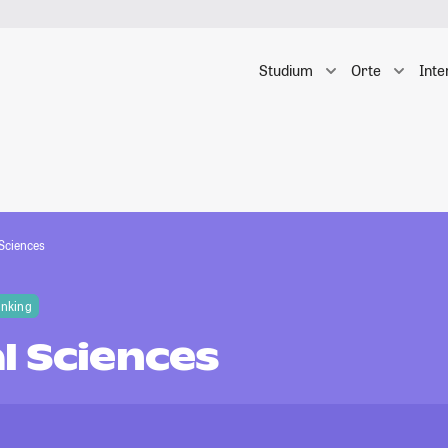
Studium
Orte
Inte
Sciences
anking
l Sciences