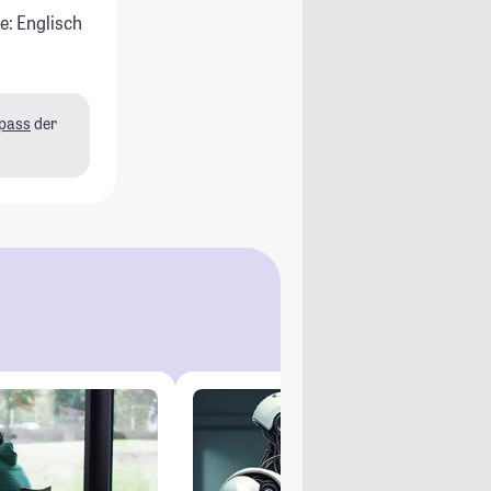
e: Englisch
pass
der