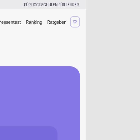
|
FÜR HOCHSCHULEN
FÜR LEHRER
ressentest
Ranking
Ratgeber