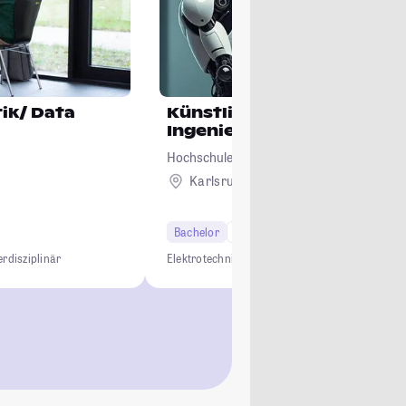
ik/ Data
Künstliche Intelligenz in 
Ingenieurwissenschaften
Hochschule Karlsruhe - Technik und Wirts
Karlsruhe
Bachelor
7 Semester
erdisziplinär
Elektrotechnik
KI und Engineering
Maschinenba