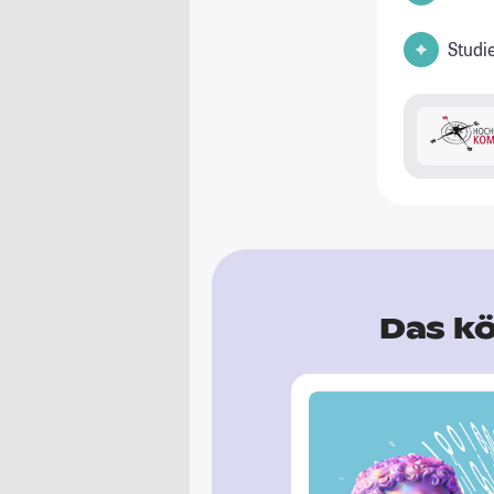
Studi
Das kö