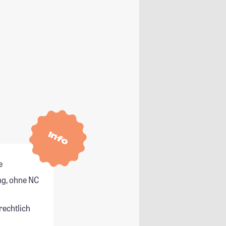
Info
e
g, ohne NC
rechtlich