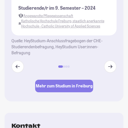
Studierende/r im 9. Semester – 2024
St
Angewandte Pflegewissenschaft
Katholische Hochschule Freiburg, staatlich anerkannte
Hochschule - Catholic University of Applied Sciences
Quelle: HeyStudium-Anschlussfragebogen der CHE-
Studierendenbefragung, HeyStudium User:innen-
Befragung
Mehr zum Studium in Freiburg
Kontakt