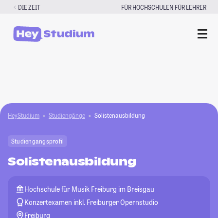
Zum
|
DIE ZEIT
FÜR HOCHSCHULEN
FÜR LEHRER
Inhalt
springen
HeyStudium
Studiengänge
Solistenausbildung
Studiengangsprofil
Solistenausbildung
Hochschule für Musik Freiburg im Breisgau
Konzertexamen inkl. Freiburger Opernstudio
Freiburg