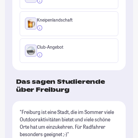
Kneipenlandschaft
Club-Angebot
Das sagen Studierende
über Freiburg
"Freiburg ist eine Stadt, die im Sommer viele
"F
Outdooraktivitäten bietet und viele schöne
da
Orte hat um einzukehren. Für Radfahrer
ei
besonders geeignet ;-)"
ge