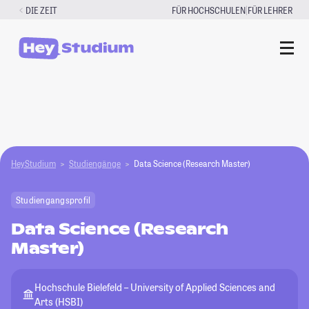
Zum
|
DIE ZEIT
FÜR HOCHSCHULEN
FÜR LEHRER
Inhalt
springen
HeyStudium
Studiengänge
Data Science (Research Master)
Studiengangsprofil
Data Science (Research
Master)
Hochschule Bielefeld – University of Applied Sciences and
Arts (HSBI)