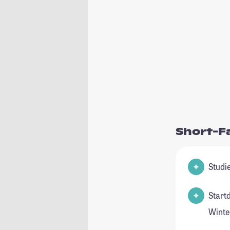
Short-F
Start
Winte