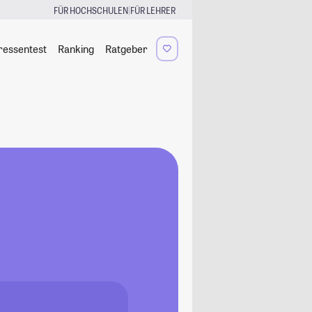
|
FÜR HOCHSCHULEN
FÜR LEHRER
ressentest
Ranking
Ratgeber