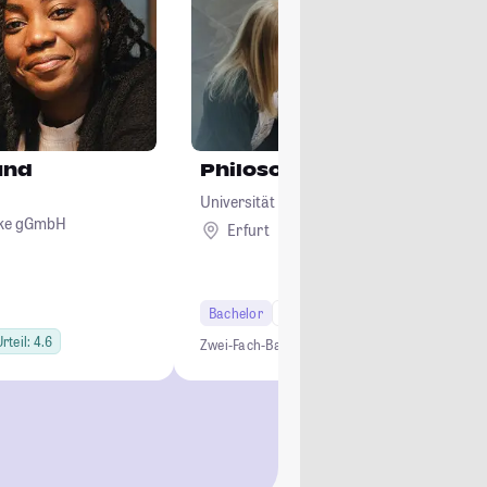
und
Philosophie
Universität Erfurt
ecke gGmbH
Erfurt
Bachelor
6 Semester
Lehramt
rteil: 4.6
Zwei-Fach-Bachelor
Studium ohne NC
Lehramt