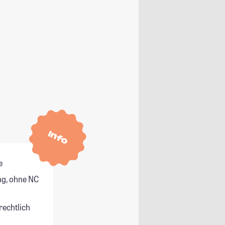
Info
e
g, ohne NC
rechtlich