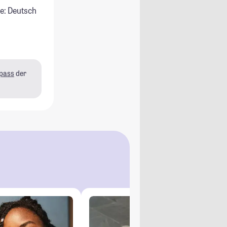
e: Deutsch
pass
der