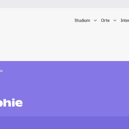
Studium
Orte
Inte
ie
phie