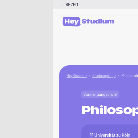
Zum
DIE ZEIT
Inhalt
springen
HeyStudium
Studiengänge
Philosoph
Studiengangsprofil
Philoso
Universität zu Köln