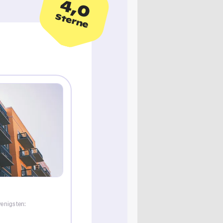
4,0
Sterne
wenigsten: