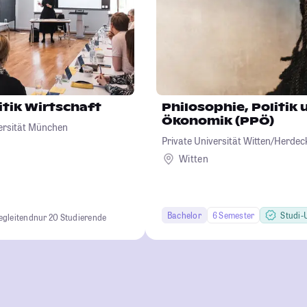
itik Wirtschaft
Philosophie, Politik 
Ökonomik (PPÖ)
ersität München
Private Universität Witten/Herd
Witten
Bachelor
6 Semester
Studi-U
egleitend
nur 20 Studierende