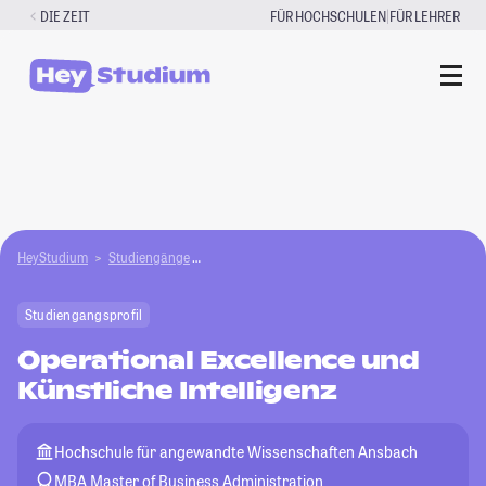
Zum
|
DIE ZEIT
FÜR HOCHSCHULEN
FÜR LEHRER
Inhalt
springen
HeyStudium
Studiengänge
Operational Excellence und Künstliche Intellige
Studiengangsprofil
Operational Excellence und
Künstliche Intelligenz
Hochschule für angewandte Wissenschaften Ansbach
MBA Master of Business Administration