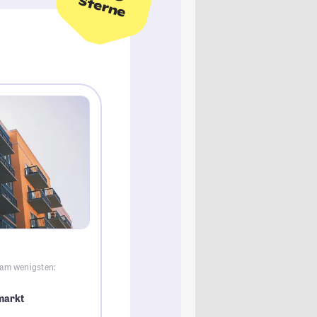
Sterne
 am wenigsten:
markt