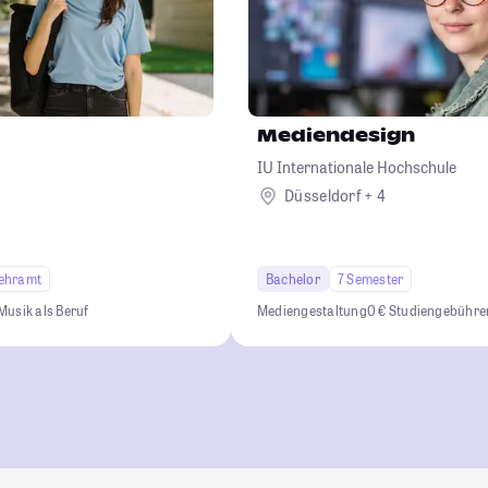
Mediendesign
IU Internationale Hochschule
Düsseldorf + 4
ehramt
Bachelor
7 Semester
Musik als Beruf
Mediengestaltung
0 € Studiengebühre