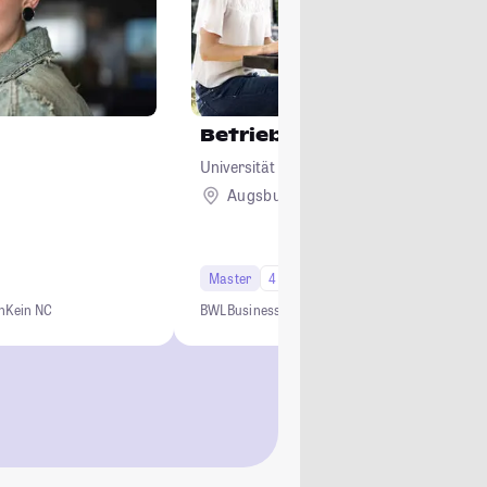
Betriebswirtschaftslehre
Universität Augsburg
Augsburg
Master
4 Semester
Studi-Urteil: 4.5
n
Kein NC
BWL
Business
Management