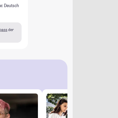
e: Deutsch
pass
der