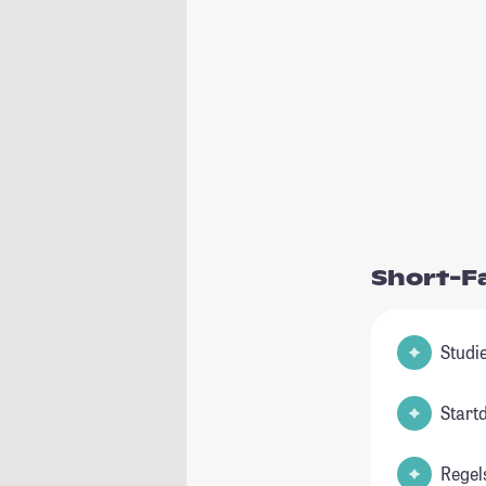
Short-F
Start
Regel