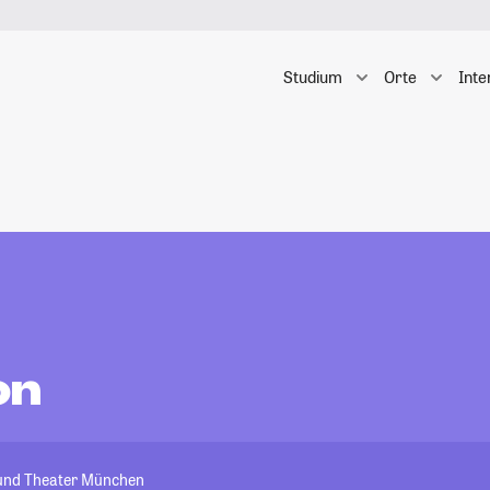
Studium
Orte
Inte
n
on
 und Theater München