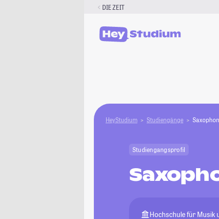
Zum
DIE ZEIT
Inhalt
springen
HeyStudium
Studiengänge
Saxopho
Studiengangsprofil
Saxoph
Hochschule für Musik