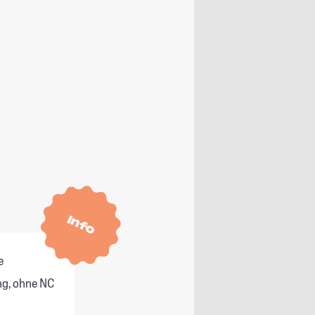
Info
e
g, ohne NC