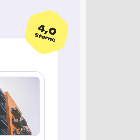
4,0
Sterne