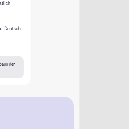
atlich
e: Deutsch
pass
der