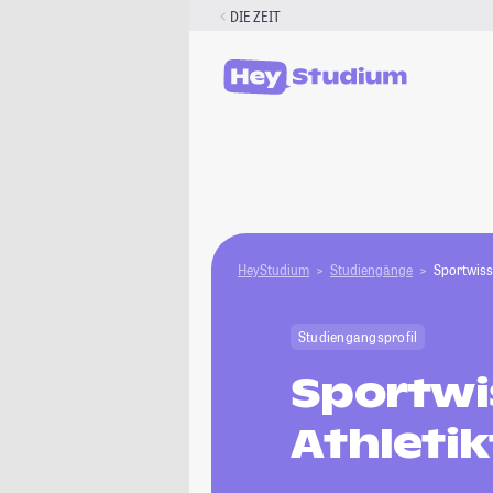
Zum
DIE ZEIT
Inhalt
springen
HeyStudium
Studiengänge
Sportwiss
Studiengangsprofil
Sportwi
Athletik