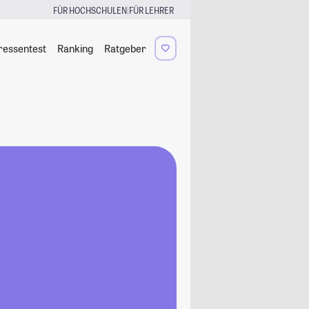
|
FÜR HOCHSCHULEN
FÜR LEHRER
ressentest
Ranking
Ratgeber