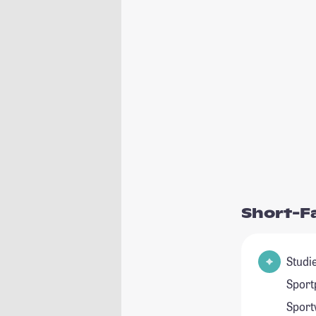
Short-F
Studienf
Sport
Sport