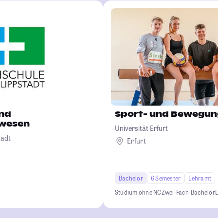
und
Sport- und Bewegu
rwesen
Universität Erfurt
tadt
Erfurt
Bachelor
6 Semester
Lehramt
Studium ohne NC
Zwei-Fach-Bachelor