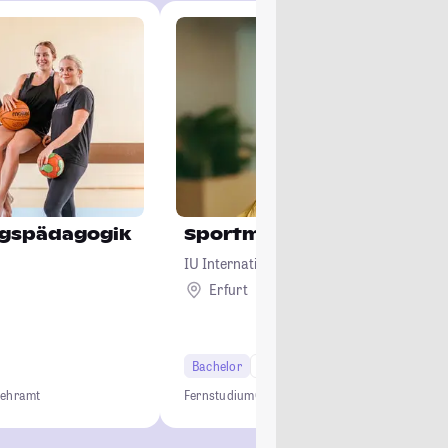
ngspädagogik
Sportmanagement
IU Internationale Hochschule
Erfurt
Remote
Bachelor
6 Semester
Lehramt
Fernstudium
Online Studium
Sportmanager