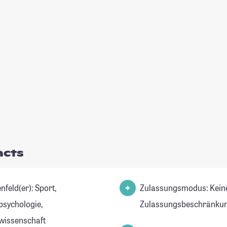
acts
eld(er): Sport,
Zulassungsmodus: Kein
psychologie,
Zulassungsbeschränkun
wissenschaft