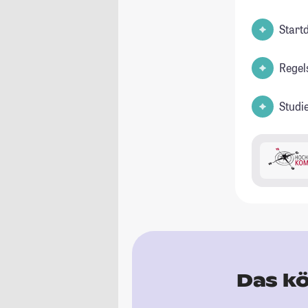
Start
Regel
Studi
Das kö