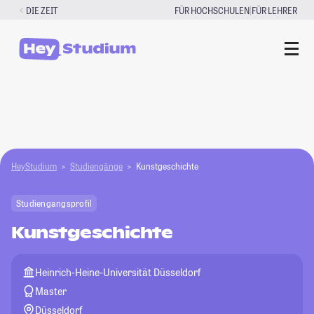
Zum
|
DIE ZEIT
FÜR HOCHSCHULEN
FÜR LEHRER
Inhalt
springen
HeyStudium
Studiengänge
Kunstgeschichte
Studiengangsprofil
Kunstgeschichte
Heinrich-Heine-Universität Düsseldorf
Master
Düsseldorf