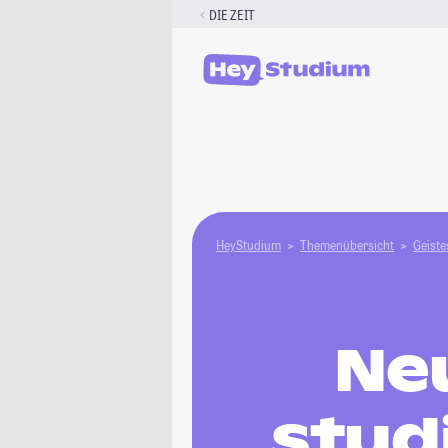
Zum
DIE ZEIT
Inhalt
springen
HeyStudium
Themenübersicht
Geiste
Ne
stud