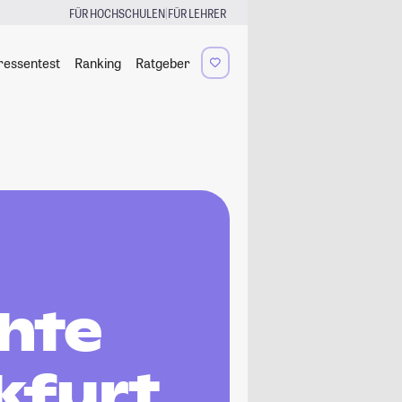
|
FÜR HOCHSCHULEN
FÜR LEHRER
ressentest
Ranking
Ratgeber
hte
kfurt