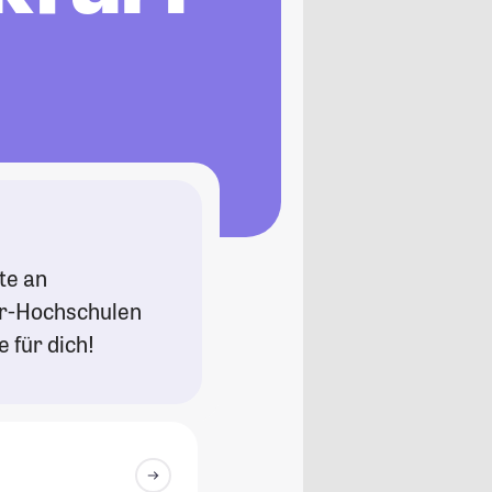
te an
er-Hochschulen
 für dich!