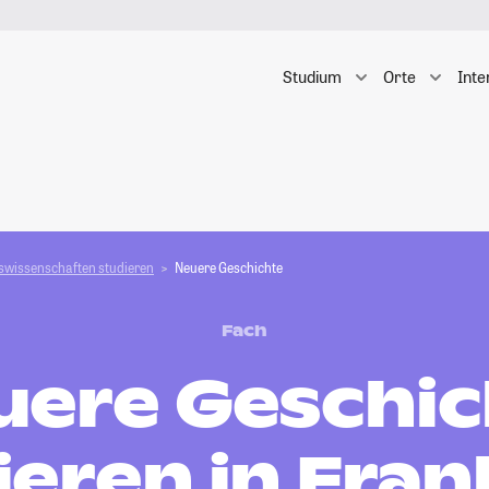
Studium
Orte
Inte
swissenschaften studieren
Neuere Geschichte
Fach
uere Geschic
ieren in Fran