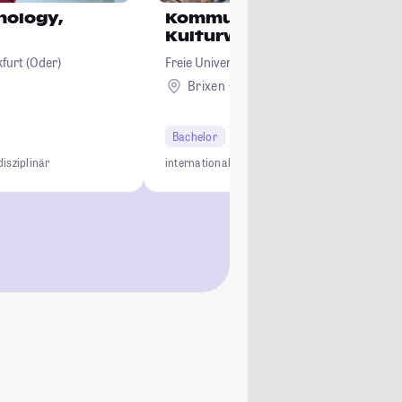
hnology,
Kommunikations- und
Kulturwissenschaften
furt (Oder)
Freie Universität Bozen
Brixen + 1
Ausland
Bachelor
6 Semester
disziplinär
international
dreisprachig
interdisziplinär