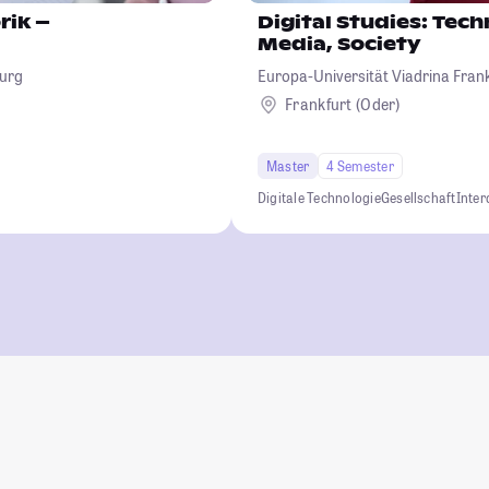
rik –
Digital Studies: Tec
Media, Society
burg
Europa-Universität Viadrina Frank
Frankfurt (Oder)
Master
4 Semester
Digitale Technologie
Gesellschaft
Inter