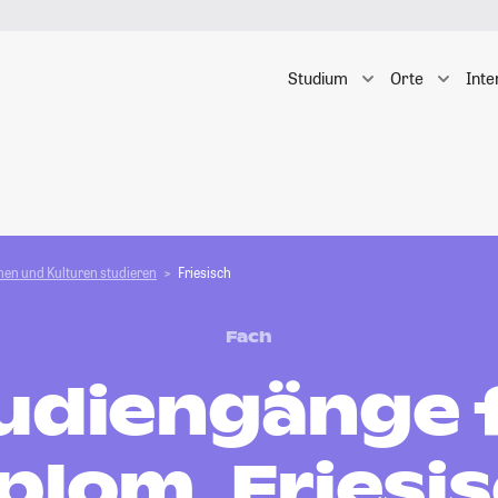
Studium
Orte
Inte
en und Kulturen studieren
Friesisch
Fach
udiengänge 
plom, Friesi