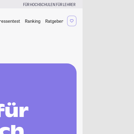
|
FÜR HOCHSCHULEN
FÜR LEHRER
ressentest
Ranking
Ratgeber
für
sch