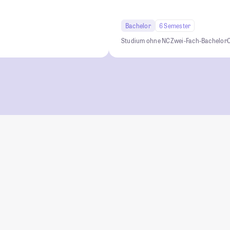
Bachelor
6 Semester
Studium ohne NC
Zwei-Fach-Bachelor