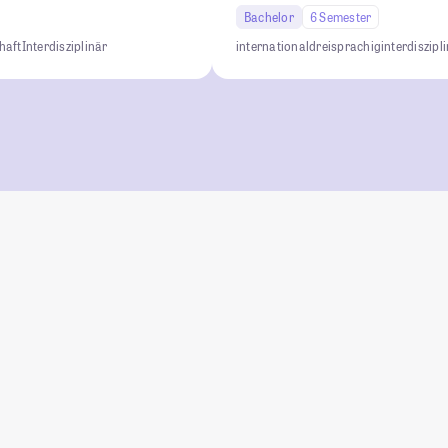
Bachelor
6 Semester
haft
Interdisziplinär
international
dreisprachig
interdiszipl