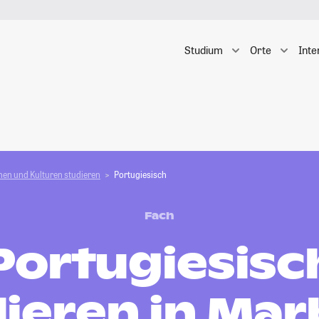
Studium
Orte
Inte
en und Kulturen studieren
Portugiesisch
Fach
Portugiesisc
ieren in Ma