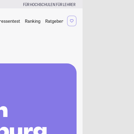
|
FÜR HOCHSCHULEN
FÜR LEHRER
ressentest
Ranking
Ratgeber
h
rburg