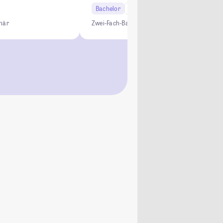
Bachelor
6 Semester
Lehramt
inär
Zwei-Fach-Bachelor
Studium ohne NC
Lehramt