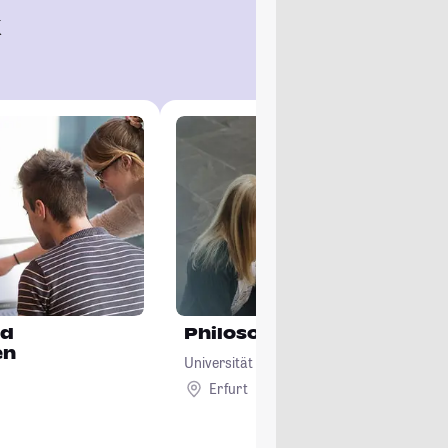
k
nd
Philosophie
en
Universität Erfurt
Erfurt