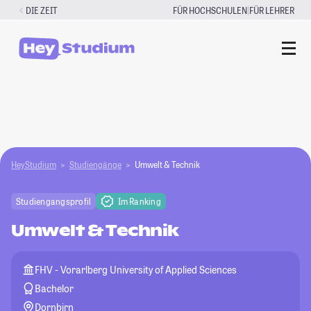
Zum
|
DIE ZEIT
FÜR HOCHSCHULEN
FÜR LEHRER
Inhalt
springen
HeyStudium
Studiengänge
Umwelt & Technik
Studiengangsprofil
Im Ranking
Umwelt & Technik
FHV - Vorarlberg University of Applied Sciences
Bachelor
Dornbirn