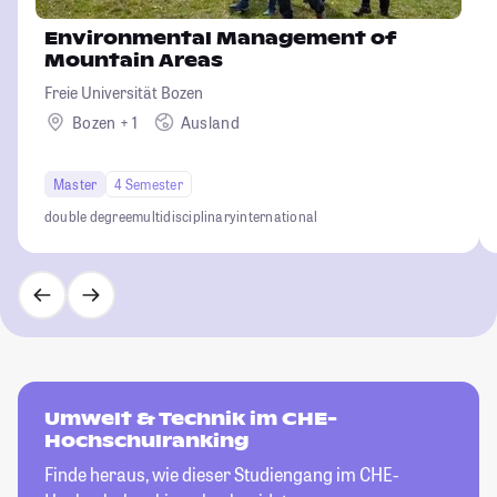
Environmental Management of
Mountain Areas
Freie Universität Bozen
Bozen + 1
Ausland
Master
4 Semester
double degree
multidisciplinary
international
Umwelt & Technik im CHE-
Hochschulranking
Finde heraus, wie dieser Studiengang im CHE-