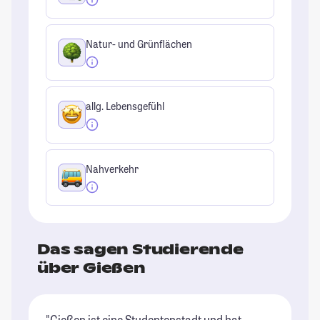
Natur- und Grünflächen
allg. Lebensgefühl
Nahverkehr
Das sagen Studierende
über Gießen
"Gießen ist eine Studentenstadt und hat
"G