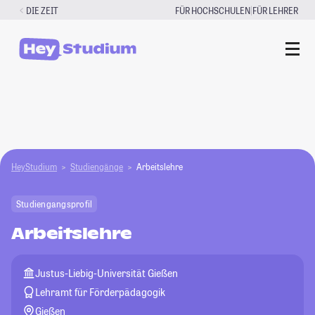
Zum
|
DIE ZEIT
FÜR HOCHSCHULEN
FÜR LEHRER
Inhalt
springen
HeyStudium
Studiengänge
Arbeitslehre
Studiengangsprofil
Arbeitslehre
Justus-Liebig-Universität Gießen
Lehramt für Förderpädagogik
Gießen