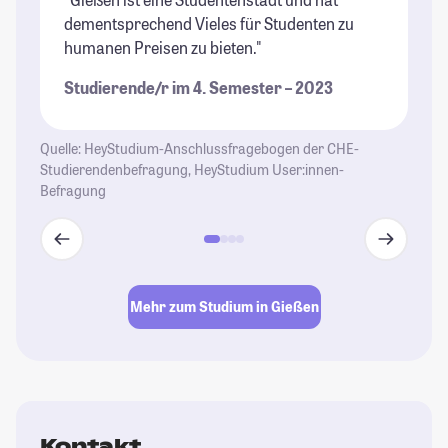
dementsprechend Vieles für Studenten zu
Pr
humanen Preisen zu bieten."
Un
Kl
Studierende/r im 4. Semester – 2023
We
Gi
at
Quelle: HeyStudium-Anschlussfragebogen der CHE-
Studierendenbefragung, HeyStudium User:innen-
St
Befragung
Mehr zum Studium in Gießen
Kontakt