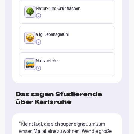
Natur- und Grünflächen
allg. Lebensgefühl
Nahverkehr
Das sagen Studierende
über Karlsruhe
"Kleinstadt, die sich super eignet, um zum
"K
ersten Mal alleine zu wohnen. Wer die große
St