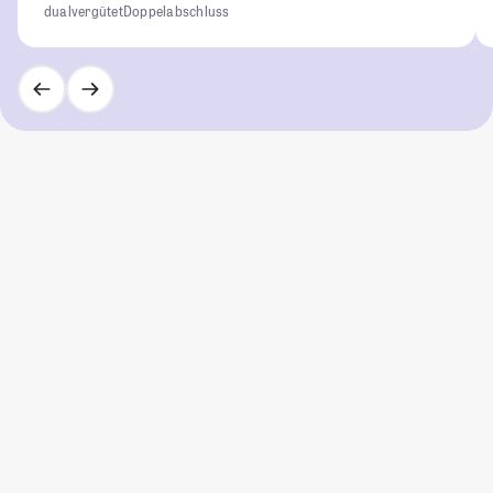
dual
vergütet
Doppelabschluss