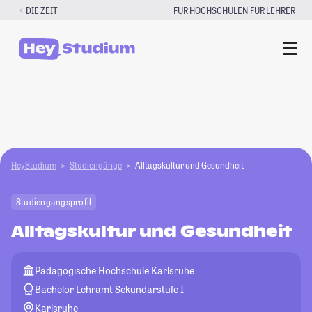
Zum
|
DIE ZEIT
FÜR HOCHSCHULEN
FÜR LEHRER
Inhalt
springen
HeyStudium
Studiengänge
Alltagskultur und Gesundheit
Studiengangsprofil
Alltagskultur und Gesundheit
Pädagogische Hochschule Karlsruhe
Bachelor Lehramt Sekundarstufe I
Karlsruhe