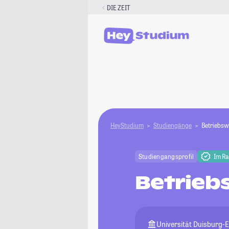
Zum
DIE ZEIT
Inhalt
springen
HeyStudium
Studiengänge
Betriebsw
Studiengangsprofil
Im R
Betrieb
Universität Duisburg-