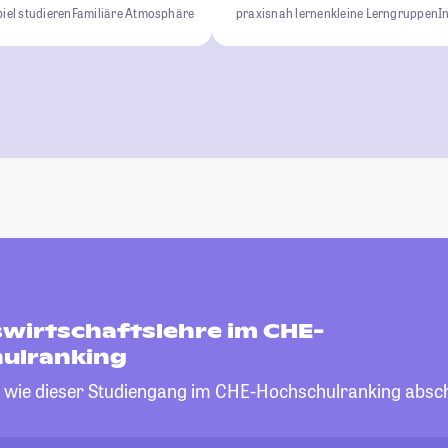
iel studieren
Familiäre Atmosphäre
praxisnah lernen
kleine Lerngruppen
I
swirtschaftslehre im CHE-
ulranking
, wie dieser Studiengang im CHE-Hochschulranking absch