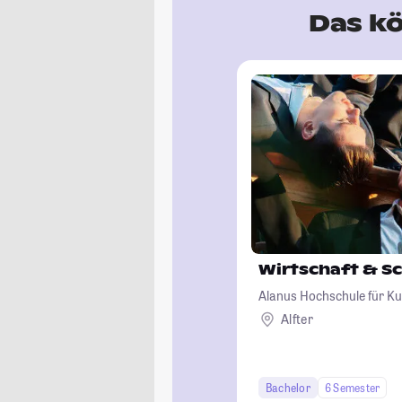
Das kö
Wirtschaft & S
Alanus Hochschule für Ku
Alfter
Bachelor
6 Semester