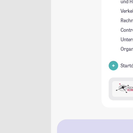
und Ha
Verke
Rechn
Contro
Unte
Orga
Start