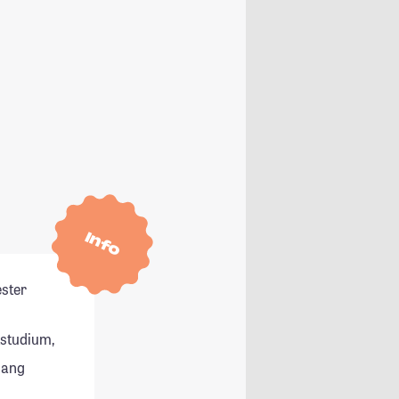
Info
ester
tstudium,
gang