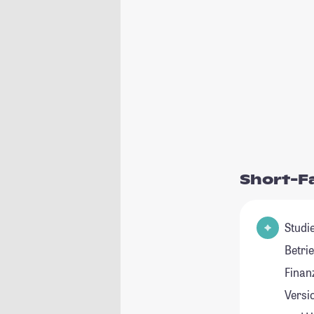
Short-F
Studie
Betri
Finan
Versi