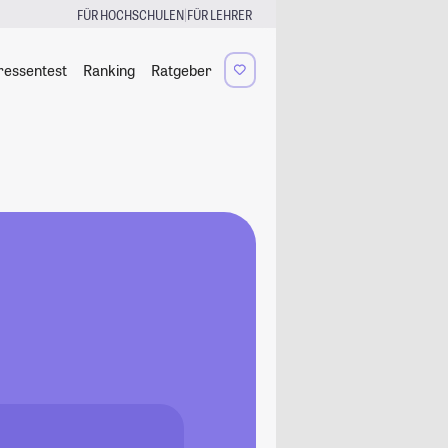
|
FÜR HOCHSCHULEN
FÜR LEHRER
ressentest
Ranking
Ratgeber