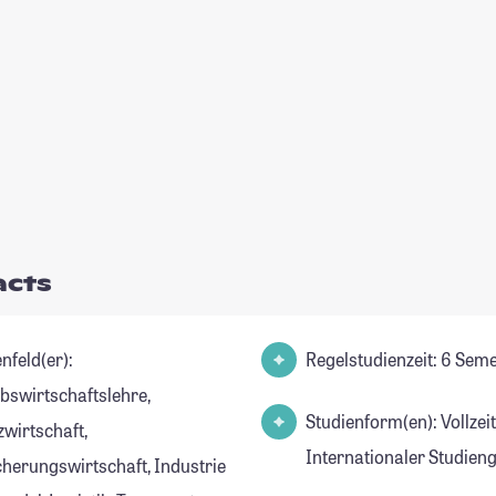
acts
nfeld(er):
Regelstudienzeit: 6 Sem
ebswirtschaftslehre,
Studienform(en): Vollzei
zwirtschaft,
Internationaler Studien
cherungswirtschaft, Industrie