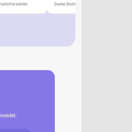
nhalte frei wählen
Duales Studium
0 € Studiengebühren
Kein NC
neidet.