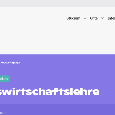
Studium
Orte
Inte
irtschaftslehre
anking
swirtschaftslehre
Essen