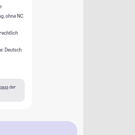
e
g, ohne NC
rechtlich
e: Deutsch
pass
der