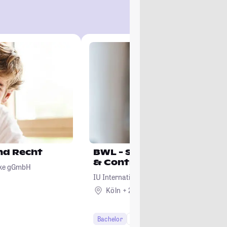
und Recht
BWL - Spezialisierung Ac
& Controlling
ecke gGmbH
IU Internationale Hochschule
Köln + 22
Bachelor
7 Semester