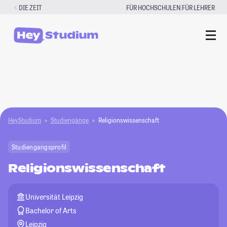
Zum
|
DIE ZEIT
FÜR HOCHSCHULEN
FÜR LEHRER
Inhalt
springen
HeyStudium
Studiengänge
Religionswissenschaft
Studiengangsprofil
Religionswissenschaft
Universität Leipzig
Bachelor of Arts
Leipzig