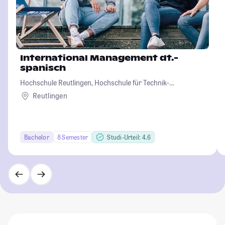
International Management dt.-
spanisch
Hochschule Reutlingen, Hochschule für Technik-
Wirtschaft-Informatik-Design
Reutlingen
Bachelor
8 Semester
Studi-Urteil: 4.6