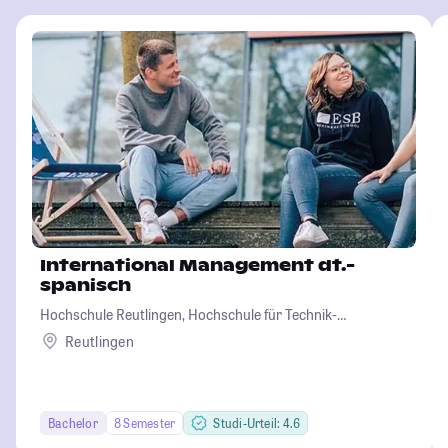
International Management dt.-
spanisch
Hochschule Reutlingen, Hochschule für Technik-
Wirtschaft-Informatik-Design
Reutlingen
Bachelor
8 Semester
Studi-Urteil: 4.6