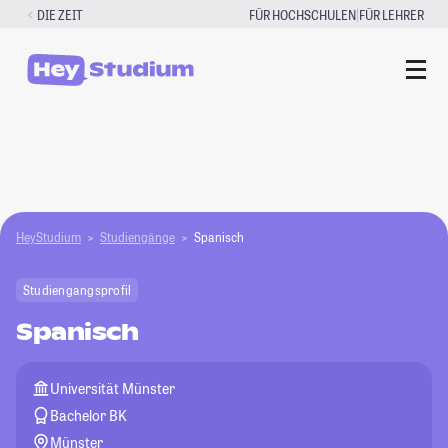
Zum
|
DIE ZEIT
FÜR HOCHSCHULEN
FÜR LEHRER
Inhalt
springen
HeyStudium
Studiengänge
Spanisch
Studiengangsprofil
Spanisch
Universität Münster
Bachelor BK
Münster