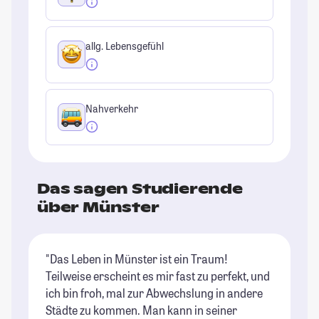
allg. Lebensgefühl
Nahverkehr
Das sagen Studierende
über Münster
"Das Leben in Münster ist ein Traum!
"M
Teilweise erscheint es mir fast zu perfekt, und
gi
ich bin froh, mal zur Abwechslung in andere
is
Städte zu kommen. Man kann in seiner
Fa