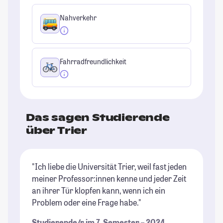
Nahverkehr
Fahrradfreundlichkeit
Das sagen Studierende
über Trier
"Ich liebe die Universität Trier, weil fast jeden
"T
meiner Professor:innen kenne und jeder Zeit
sc
an ihrer Tür klopfen kann, wenn ich ein
Na
Problem oder eine Frage habe."
St
Studierende/r im 7. Semester – 2024