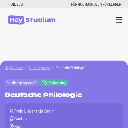
Zum
|
DIE ZEIT
FÜR HOCHSCHULEN
FÜR LEHRER
Inhalt
springen
HeyStudium
Studiengänge
Deutsche Philologie
Studiengangsprofil
Im Ranking
Deutsche Philologie
Freie Universität Berlin
Bachelor
Berlin