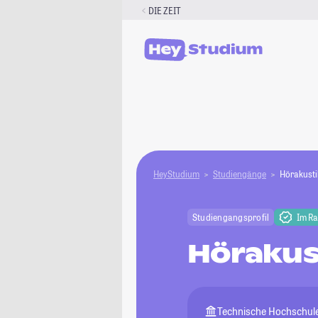
Zum
DIE ZEIT
Inhalt
springen
HeyStudium
Studiengänge
Hörakusti
Studiengangsprofil
Im R
Hörakus
Technische Hochschul