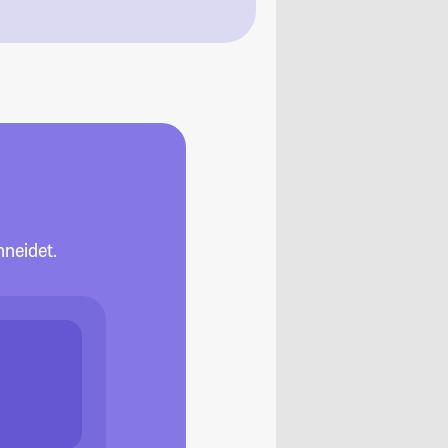
neidet.