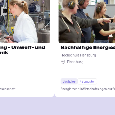
ing - Umwelt- und
Nachhaltige Energi
nik
Hochschule Flensburg
Flensburg
Bachelor
7 Semester
ssenschaft
Energietechnik
Wirtschaftsingenieur
E