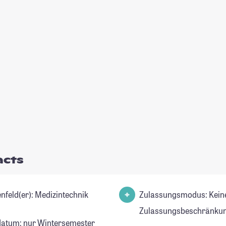
acts
Studienfeld(er): Medizintechnik
Zulassungsmodus: Kein
Zulassungsbeschränkun
datum: nur Wintersemester