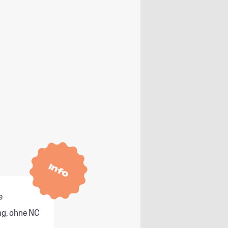
Info
e
g, ohne NC