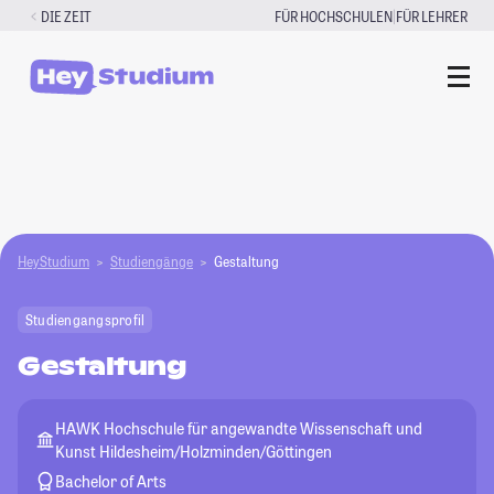
Zum
|
DIE ZEIT
FÜR HOCHSCHULEN
FÜR LEHRER
Inhalt
springen
HeyStudium
Studiengänge
Gestaltung
Studiengangsprofil
Gestaltung
HAWK Hochschule für angewandte Wissenschaft und
Kunst Hildesheim/Holzminden/Göttingen
Bachelor of Arts