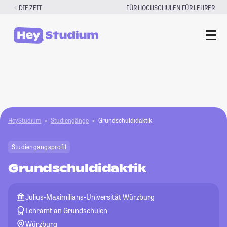
Zum
|
DIE ZEIT
FÜR HOCHSCHULEN
FÜR LEHRER
Inhalt
springen
HeyStudium
Studiengänge
Grundschuldidaktik
Studiengangsprofil
Grundschuldidaktik
Julius-Maximilians-Universität Würzburg
Lehramt an Grundschulen
Würzburg