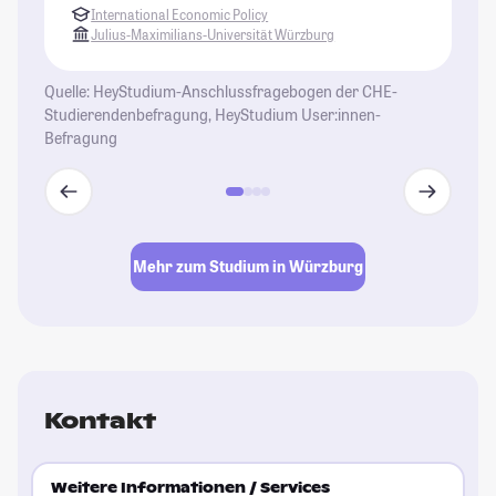
International Economic Policy
la
Julius-Maximilians-Universität Würzburg
ve
sp
Quelle: HeyStudium-Anschlussfragebogen der CHE-
Ge
Studierendenbefragung, HeyStudium User:innen-
Befragung
St
Mehr zum Studium in Würzburg
Kontakt
Weitere Informationen / Services