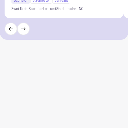
Bachelor
6 Semester
Lehramt
Zwei-Fach-Bachelor
Lehramt
Studium ohne NC