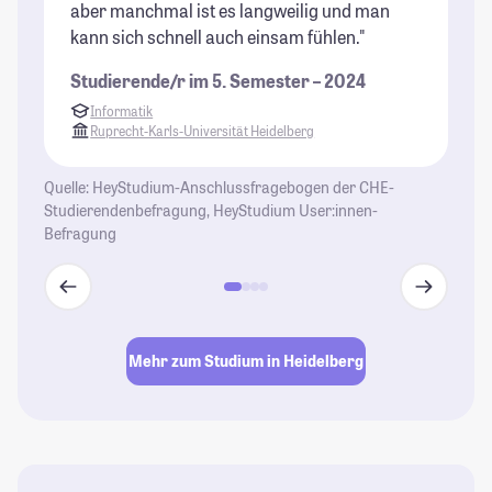
aber manchmal ist es langweilig und man
mi
kann sich schnell auch einsam fühlen."
in
Studierende/r im 5. Semester – 2024
St
Informatik
Ruprecht-Karls-Universität Heidelberg
Quelle: HeyStudium-Anschlussfragebogen der CHE-
Studierendenbefragung, HeyStudium User:innen-
Befragung
Mehr zum Studium in Heidelberg