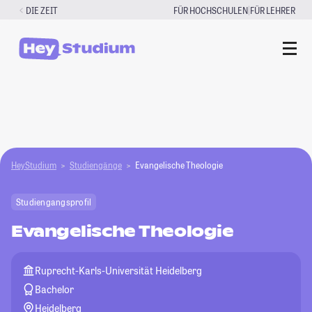
Zum
|
DIE ZEIT
FÜR HOCHSCHULEN
FÜR LEHRER
Inhalt
springen
HeyStudium
Studiengänge
Evangelische Theologie
Studiengangsprofil
Evangelische Theologie
Ruprecht-Karls-Universität Heidelberg
Bachelor
Heidelberg