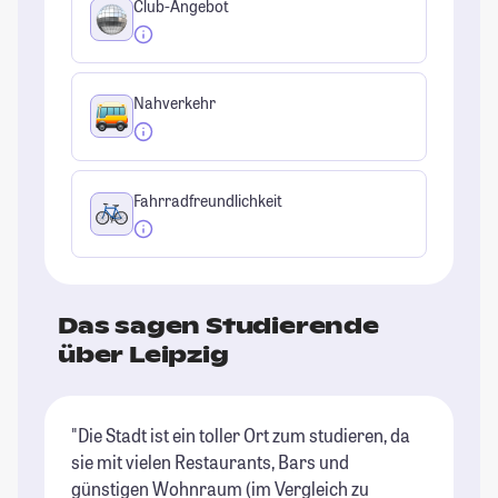
Club-Angebot
Nahverkehr
Fahrradfreundlichkeit
Das sagen Studierende
über Leipzig
"Die Stadt ist ein toller Ort zum studieren, da
"L
sie mit vielen Restaurants, Bars und
al
günstigen Wohnraum (im Vergleich zu
Mö