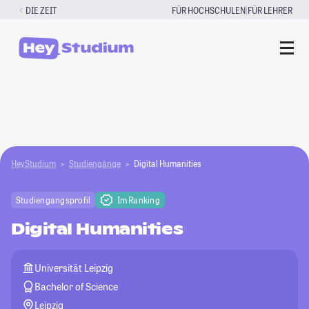
Zum
|
DIE ZEIT
FÜR HOCHSCHULEN
FÜR LEHRER
Inhalt
springen
HeyStudium
Studiengänge
Digital Humanities
Studiengangsprofil
Im Ranking
Digital Humanities
Universität Leipzig
Bachelor of Science
Leipzig