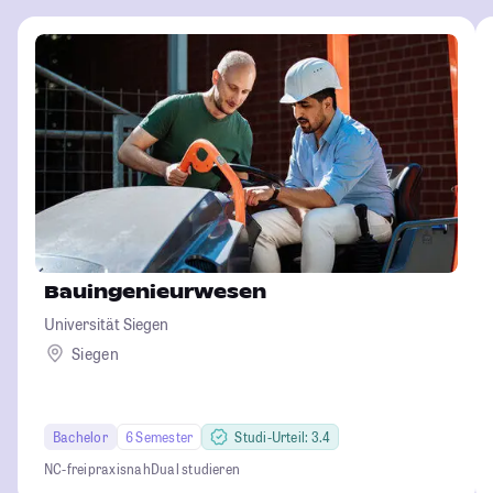
Bauingenieurwesen
Universität Siegen
Siegen
Bachelor
6 Semester
Studi-Urteil: 3.4
NC-frei
praxisnah
Dual studieren