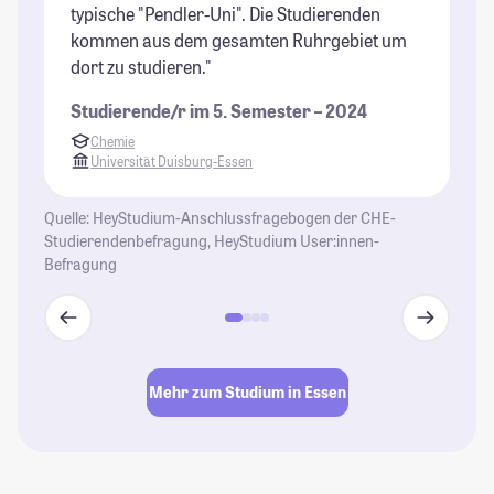
typische "Pendler-Uni". Die Studierenden
Pa
kommen aus dem gesamten Ruhrgebiet um
St
dort zu studieren."
Studierende/r im 5. Semester – 2024
Chemie
Universität Duisburg-Essen
Quelle: HeyStudium-Anschlussfragebogen der CHE-
Studierendenbefragung, HeyStudium User:innen-
Befragung
Mehr zum Studium in Essen