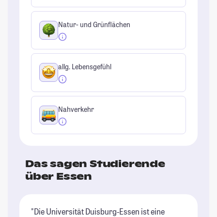
Natur- und Grünflächen
allg. Lebensgefühl
Nahverkehr
Das sagen Studierende
über Essen
"Die Universität Duisburg-Essen ist eine
"I