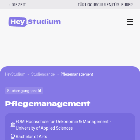
Zum
|
DIE ZEIT
FÜR HOCHSCHULEN
FÜR LEHRER
Inhalt
springen
HeyStudium
Studiengänge
Pflegemanagement
Studiengangsprofil
Pflegemanagement
FOM Hochschule für Oekonomie & Management -
University of Applied Sciences
Bachelor of Arts