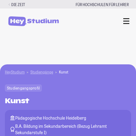
Zum
|
DIE ZEIT
FÜR HOCHSCHULEN
FÜR LEHRER
Inhalt
springen
HeyStudium
Studiengänge
Kunst
Studiengangsprofil
Kunst
Pädagogische Hochschule Heidelberg
B.A. Bildung im Sekundarbereich (Bezug Lehramt
Sekundarstufe I)