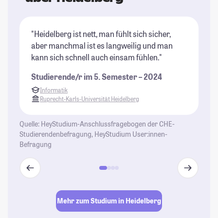
"Heidelberg ist nett, man fühlt sich sicher,
"M
aber manchmal ist es langweilig und man
au
kann sich schnell auch einsam fühlen."
St
Studierende/r im 5. Semester – 2024
Informatik
Ruprecht-Karls-Universität Heidelberg
Quelle: HeyStudium-Anschlussfragebogen der CHE-
Studierendenbefragung, HeyStudium User:innen-
Befragung
Mehr zum Studium in Heidelberg