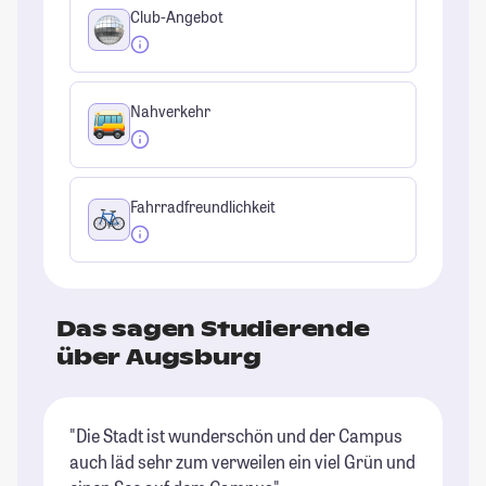
Club-Angebot
Nahverkehr
Fahrradfreundlichkeit
Das sagen Studierende
über Augsburg
"Die Stadt ist wunderschön und der Campus
"A
auch läd sehr zum verweilen ein viel Grün und
Di