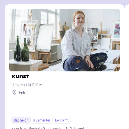
Kunst
Universität Erfurt
Erfurt
Bachelor
6 Semester
Lehramt
Zwei-Fach-Bachelor
Studium ohne NC
Lehramt