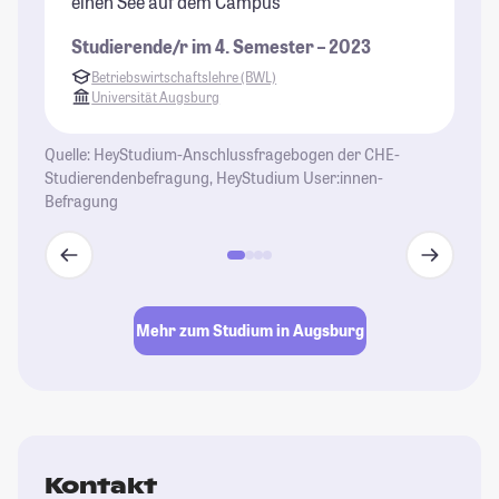
einen See auf dem Campus"
Ma
un
Studierende/r im 4. Semester – 2023
gr
Betriebswirtschaftslehre (BWL)
St
Universität Augsburg
Ca
Vo
Quelle: HeyStudium-Anschlussfragebogen der CHE-
Me
Studierendenbefragung, HeyStudium User:innen-
Ca
Befragung
St
Mehr zum Studium in Augsburg
Kontakt