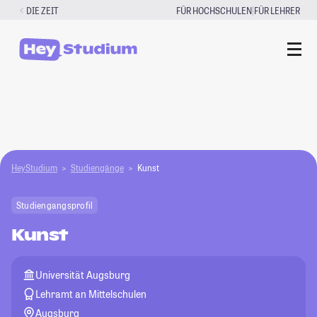
Zum
|
DIE ZEIT
FÜR HOCHSCHULEN
FÜR LEHRER
Inhalt
springen
HeyStudium
Studiengänge
Kunst
Studiengangsprofil
Kunst
Universität Augsburg
Lehramt an Mittelschulen
Augsburg