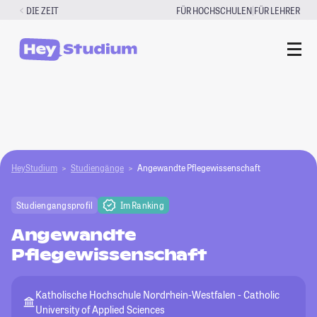
Zum
|
DIE ZEIT
FÜR HOCHSCHULEN
FÜR LEHRER
Inhalt
springen
HeyStudium
Studiengänge
Angewandte Pflegewissenschaft
Studiengangsprofil
Im Ranking
Angewandte
Pflegewissenschaft
Katholische Hochschule Nordrhein-Westfalen - Catholic
University of Applied Sciences