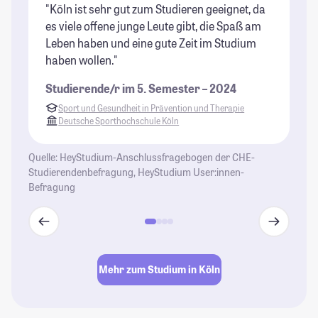
"Köln ist sehr gut zum Studieren geeignet, da
"I
es viele offene junge Leute gibt, die Spaß am
Ho
Leben haben und eine gute Zeit im Studium
ge
haben wollen."
Be
Studierende/r im 5. Semester – 2024
St
Sport und Gesundheit in Prävention und Therapie
Deutsche Sporthochschule Köln
Quelle: HeyStudium-Anschlussfragebogen der CHE-
Studierendenbefragung, HeyStudium User:innen-
Befragung
Mehr zum Studium in Köln