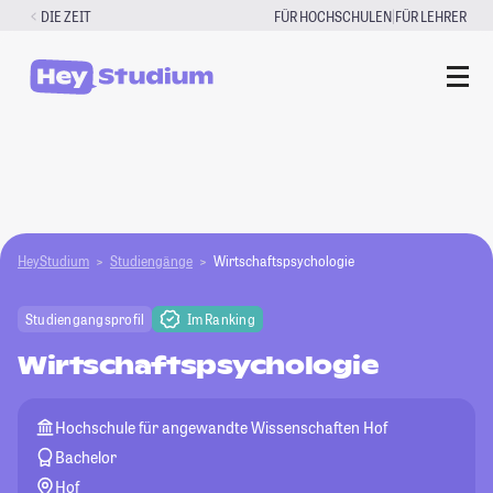
Zum
|
DIE ZEIT
FÜR HOCHSCHULEN
FÜR LEHRER
Inhalt
springen
HeyStudium
Studiengänge
Wirtschaftspsychologie
Studiengangsprofil
Im Ranking
Wirtschaftspsychologie
Hochschule für angewandte Wissenschaften Hof
Bachelor
Hof