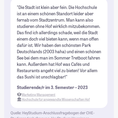
"Die Stadt ist klein aber fein. Die Hochschule
"K
ist an einem schönen Standort leider aber
Ak
fernab vom Stadtzentrum. Man kann also
St
studieren ohne Hof wirklich mitzubekommen.
Das find ich allerdings schade, weil die Stadt
einem doch viel bieten kann, wenn man offen
dafür ist. Wir haben den schönsten Park
Deutschlands (2003 haha) und einen schönen
See bei dem man im Sommer Tretboot fahren
kann. Außerdem hat Hof was Cafés und
Restaurants angeht viel zu bieten! Vor allem
das Sushi ist unschlagbar!"
Studierende/r im 3. Semester – 2023
Marketing Management
Hochschule für angewandte Wissenschaften Hof
Quelle: HeyStudium-Anschlussfragebogen der CHE-