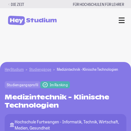
Zum
|
DIE ZEIT
FÜR HOCHSCHULEN
FÜR LEHRER
Inhalt
springen
HeyStudium
Studiengänge
Medizintechnik - Klinische Technologien
Studiengangsprofil
Im Ranking
Medizintechnik - Klinische
Technologien
Hochschule Furtwangen - Informatik, Technik, Wirtschaft,
Medien, Gesundheit