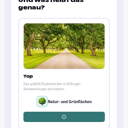
Und was heißt das
genau?
Top
Das gefällt Studierenden in Villingen-
Schwenningen am besten:
Natur- und Grünflächen