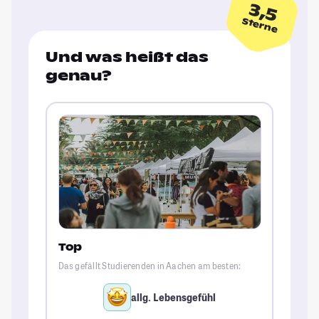
3,5
Sterne
Und was heißt das
genau?
Top
Das gefällt Studierenden in Aachen am besten:
allg. Lebensgefühl