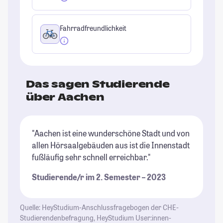
Fahrradfreundlichkeit
Das sagen Studierende
über Aachen
"Aachen ist eine wunderschöne Stadt und von
"D
allen Hörsaalgebäuden aus ist die Innenstadt
St
fußläufig sehr schnell erreichbar."
Re
"P
Studierende/r im 2. Semester – 2023
is
De
Ca
Quelle: HeyStudium-Anschlussfragebogen der CHE-
si
Studierendenbefragung, HeyStudium User:innen-