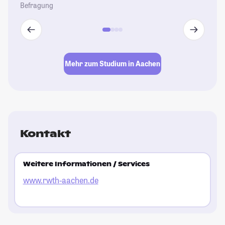
Befragung
St
Mehr zum Studium in Aachen
Kontakt
Weitere Informationen / Services
www.rwth-aachen.de